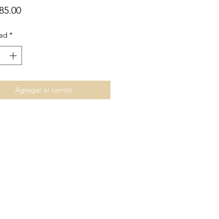
Precio
85.00
ad
*
Agregar al carrito