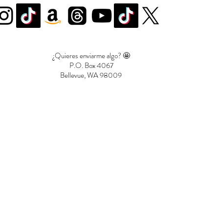
¿Quieres enviarme algo? 🤩
P.O. Box 4067
Bellevue, WA 98009